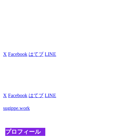
X
Facebook
はてブ
LINE
コピー
2018.10.07
2018.10.08
シェアする
X
Facebook
はてブ
LINE
コピー
sugippe.workをフォローする
sugippe.work
プロフィール