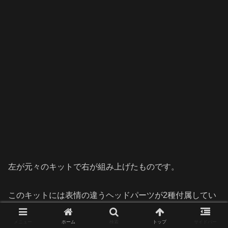
左が元々のキットで右が組み上げたものです。
このキットには表情の違うヘッドパーツが2種付属してい
ますが髪パーツ(カツラ？)は1つしかない為、差し替え前
メニュー
ホーム
検索
トップ
サイドバー
提でした。衣装も1種のみです。