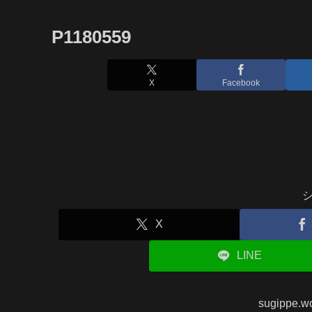
P1180559
X
Facebook
X
LINE
sugippe