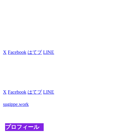
X
Facebook
はてブ
LINE
コピー
2018.11.29
シェアする
X
Facebook
はてブ
LINE
コピー
sugippe.workをフォローする
sugippe.work
プロフィール