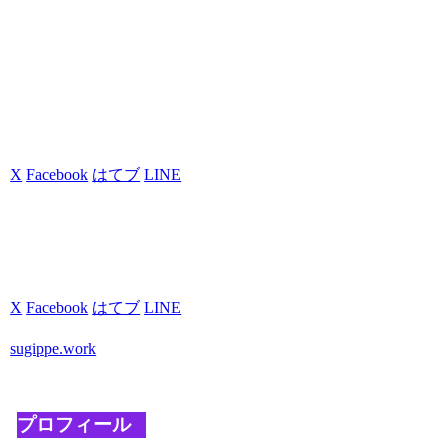
X
Facebook
はてブ
LINE
コピー
2019.01.23
シェアする
X
Facebook
はてブ
LINE
コピー
sugippe.workをフォローする
sugippe.work
プロフィール