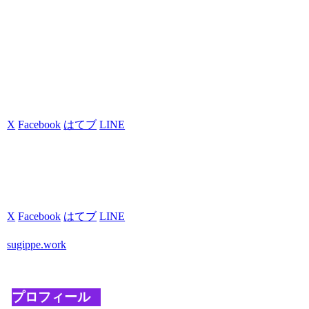
X
Facebook
はてブ
LINE
コピー
2018.09.30
シェアする
X
Facebook
はてブ
LINE
コピー
sugippe.workをフォローする
sugippe.work
プロフィール