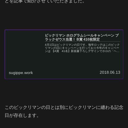
とを記事で紹介させていただきました。
ビックリマン ホログラムシールキャンペーン ブ
ラックゼウス当選！ B賞 410枚限定
4月1日はビックリマンの日です。毎年ロッテはこのビック
リマンの日にキャンペーンを行っており今年のキャンペー
ンは 【A賞 41名】新規書下ろしデザインでホロの「ヘッ
ドロココ2」 【B賞 410名】ブラックゼウス外伝で「ブラ
ックゼウス-制御...
2018.06.13
sugippe.work
このビックリマンの日とは別にビックリマンに纏わる記念
日が存在します。