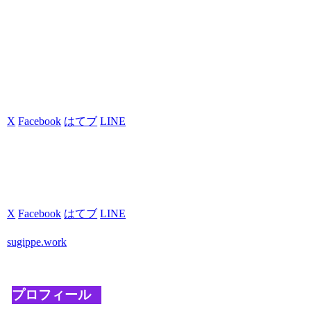
X
Facebook
はてブ
LINE
コピー
2018.09.30
シェアする
X
Facebook
はてブ
LINE
コピー
sugippe.workをフォローする
sugippe.work
プロフィール