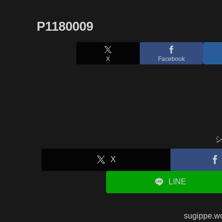
P1180009
X
Facebook
X
LINE
sugippe