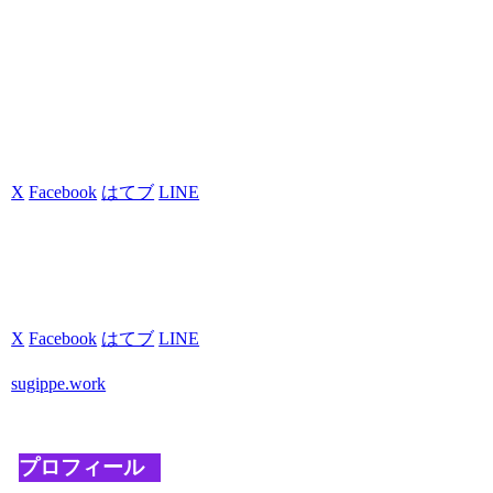
X
Facebook
はてブ
LINE
コピー
2018.10.07
2018.10.08
シェアする
X
Facebook
はてブ
LINE
コピー
sugippe.workをフォローする
sugippe.work
プロフィール