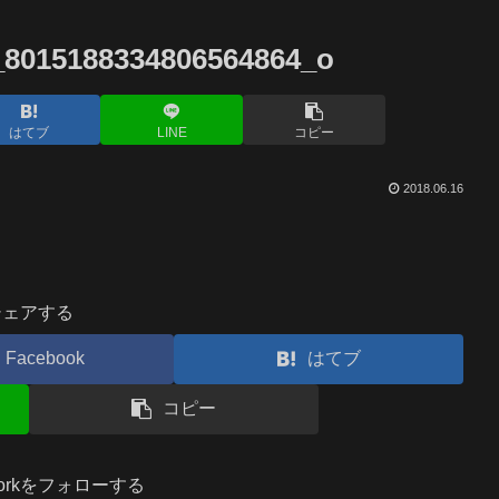
_8015188334806564864_o
はてブ
LINE
コピー
2018.06.16
シェアする
Facebook
はてブ
コピー
.workをフォローする