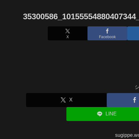
35300586_10155554880407344
X
Facebook
X
LINE
sugippe