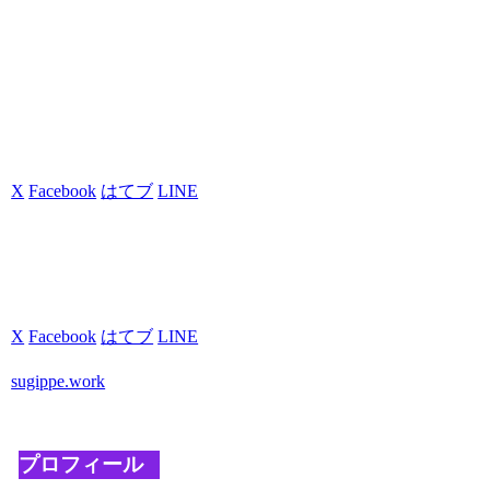
X
Facebook
はてブ
LINE
コピー
2018.09.24
シェアする
X
Facebook
はてブ
LINE
コピー
sugippe.workをフォローする
sugippe.work
プロフィール