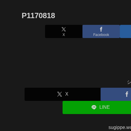
P1170818
X
Facebook
X
LINE
sugippe