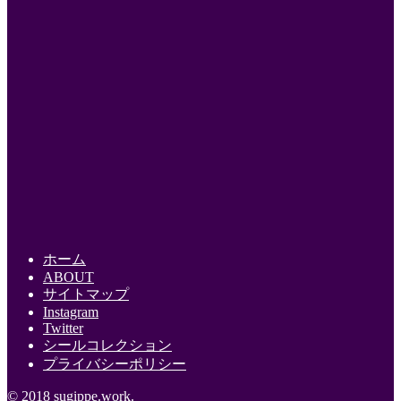
ホーム
ABOUT
サイトマップ
Instagram
Twitter
シールコレクション
プライバシーポリシー
© 2018 sugippe.work.