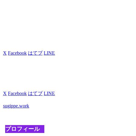
X
Facebook
はてブ
LINE
コピー
2018.09.24
シェアする
X
Facebook
はてブ
LINE
コピー
sugippe.workをフォローする
sugippe.work
プロフィール