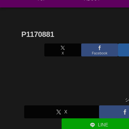
P1170881
X
Facebook
X
LINE