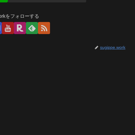
.workをフォローする
sugippe.work