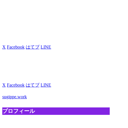
X
Facebook
はてブ
LINE
コピー
2018.09.24
シェアする
X
Facebook
はてブ
LINE
コピー
sugippe.workをフォローする
sugippe.work
プロフィール
運営者：sugippe