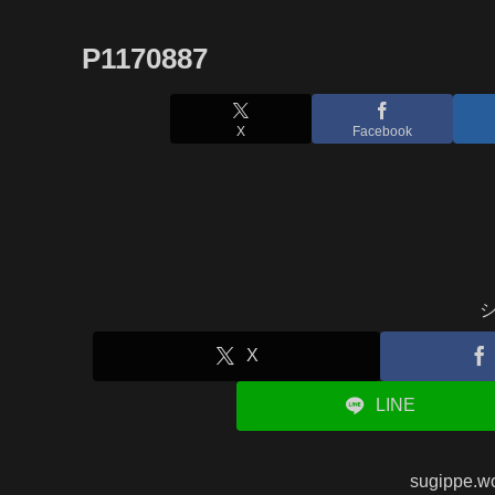
P1170887
X
Facebook
X
LINE
sugippe