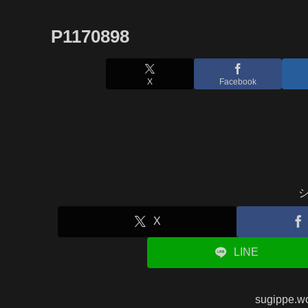
P1170898
X
Facebook
X
LINE
sugippe