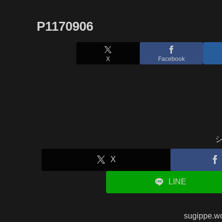
P1170906
X
Facebook
X
LINE
sugippe