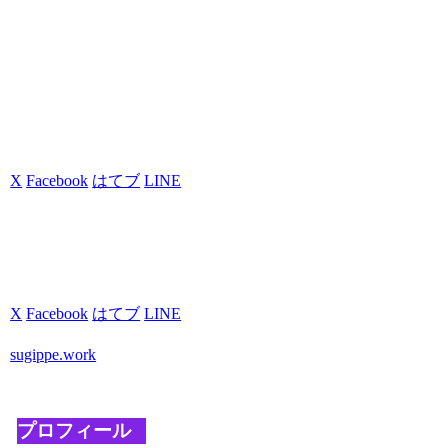
X
Facebook
はてブ
LINE
コピー
2018.09.24
シェアする
X
Facebook
はてブ
LINE
コピー
sugippe.workをフォローする
sugippe.work
プロフィール