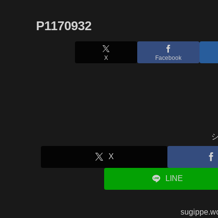
P1170932
X
Facebook
X
LINE
sugippe