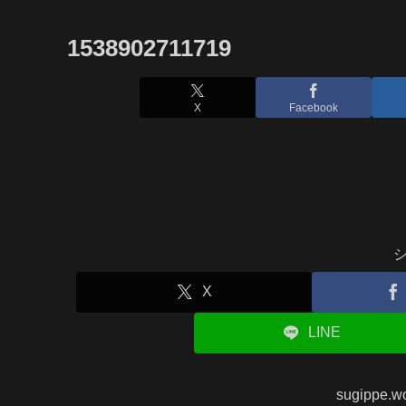
1538902711719
X
Facebook
X
LINE
sugippe