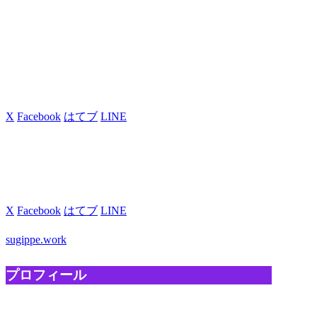
X
Facebook
はてブ
LINE
コピー
2018.10.28
シェアする
X
Facebook
はてブ
LINE
コピー
sugippe.workをフォローする
sugippe.work
プロフィール
運営者：sugippe