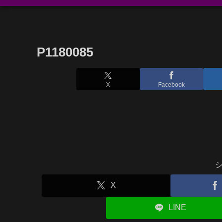
P1180085
X
Facebook
X
LINE