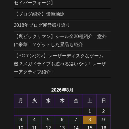
セイバーフォージ】
【ブログ紹介】優游涵泳
2018年ブログ運営振り返り
【裏ビックリマン】シール全20種紹介！意外
に豪華！？ゲットした景品も紹介
【PCエンジン】レーザーディスクなゲーム
機？メガドライブも遊べる凄いやつ！レーザ
ーアクティブ紹介！
2026年8月
月
火
水
木
金
土
日
1
2
3
4
5
6
7
8
9
10
11
12
13
14
15
16