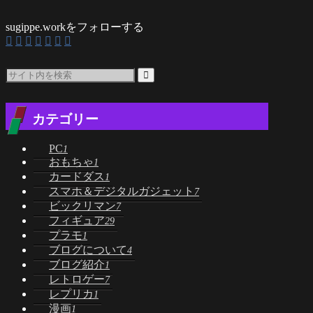
sugippe.workをフォローする
カテゴリー
PC
1
おもちゃ
1
カードダス
1
スマホ＆デジタルガジェット
7
ビックリマン
7
フィギュア
29
プラモ
1
ブログについて
4
ブログ紹介
1
レトロゲー
7
レプリカ
1
漫画
1