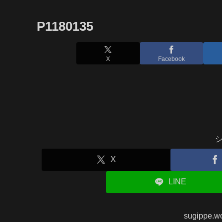
P1180135
X
Facebook
X
LINE
sugippe