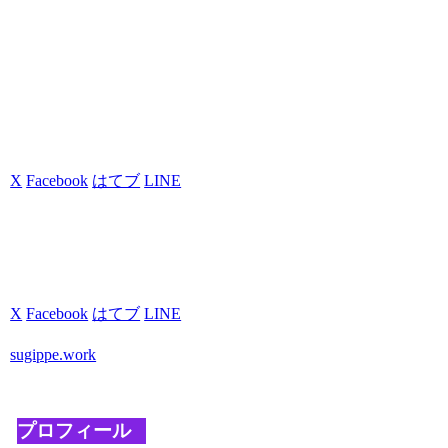
X
Facebook
はてブ
LINE
コピー
2018.10.28
シェアする
X
Facebook
はてブ
LINE
コピー
sugippe.workをフォローする
sugippe.work
プロフィール