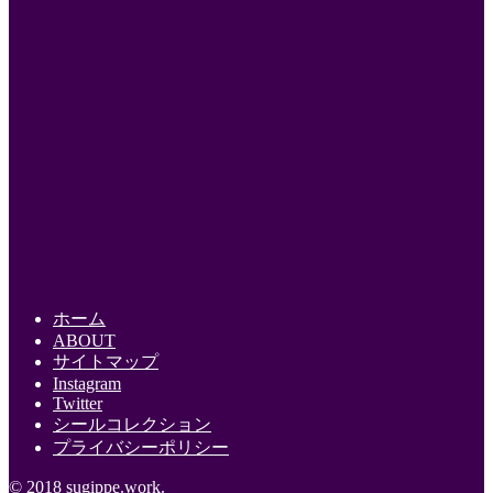
ホーム
ABOUT
サイトマップ
Instagram
Twitter
シールコレクション
プライバシーポリシー
© 2018 sugippe.work.