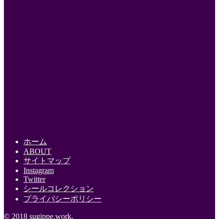
ホーム
ABOUT
サイトマップ
Instagram
Twitter
シールコレクション
プライバシーポリシー
© 2018 sugippe.work.