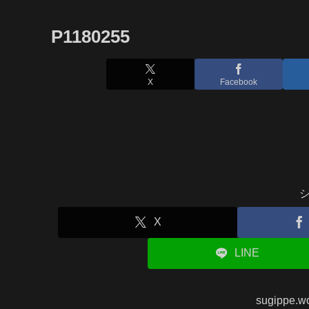
P1180255
X
Facebook
X
LINE
sugippe