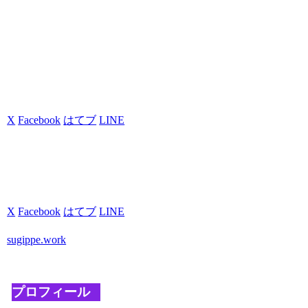
X
Facebook
はてブ
LINE
コピー
2018.11.05
シェアする
X
Facebook
はてブ
LINE
コピー
sugippe.workをフォローする
sugippe.work
プロフィール