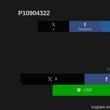
P10904322
X
Facebook
X
LINE
sugippe