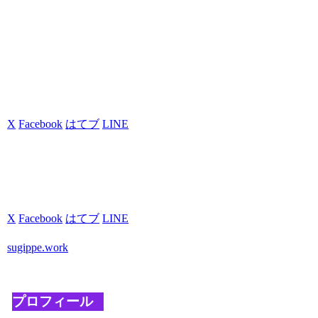
X
Facebook
はてブ
LINE
コピー
2018.11.21
シェアする
X
Facebook
はてブ
LINE
コピー
sugippe.workをフォローする
sugippe.work
プロフィール