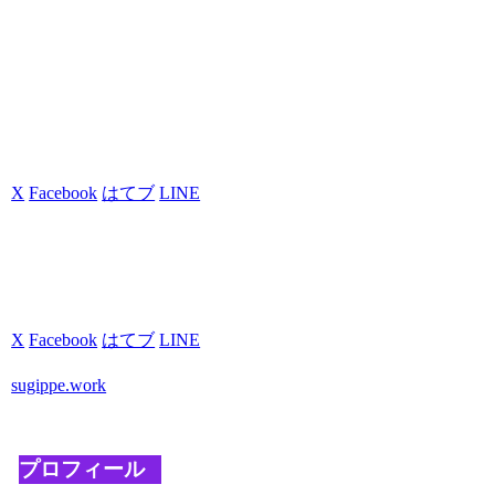
X
Facebook
はてブ
LINE
コピー
2018.11.22
シェアする
X
Facebook
はてブ
LINE
コピー
sugippe.workをフォローする
sugippe.work
プロフィール