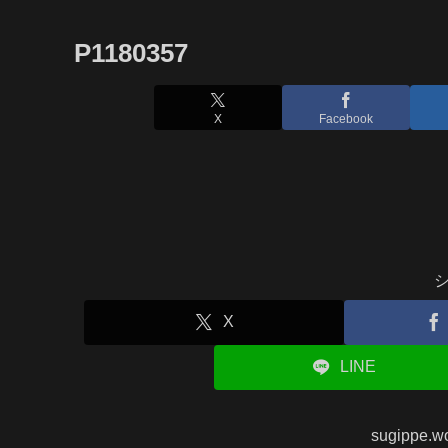
P1180357
X
Facebook
X
LINE
sugippe