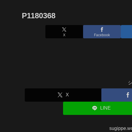
P1180368
X
Facebook
X
LINE
sugippe