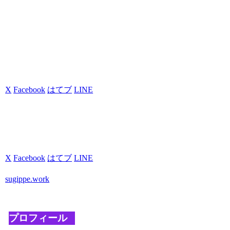
X
Facebook
はてブ
LINE
コピー
2018.11.24
シェアする
X
Facebook
はてブ
LINE
コピー
sugippe.workをフォローする
sugippe.work
プロフィール