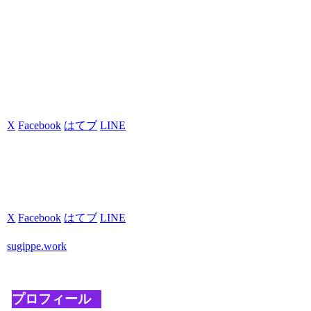
X
Facebook
はてブ
LINE
コピー
2018.11.25
2018.11.27
シェアする
X
Facebook
はてブ
LINE
コピー
sugippe.workをフォローする
sugippe.work
プロフィール