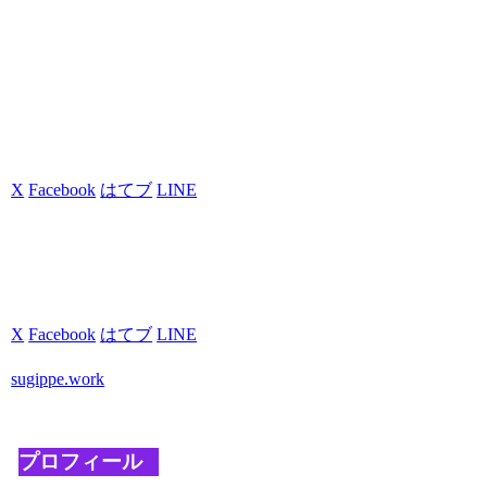
X
Facebook
はてブ
LINE
コピー
2018.11.25
2018.11.27
シェアする
X
Facebook
はてブ
LINE
コピー
sugippe.workをフォローする
sugippe.work
プロフィール