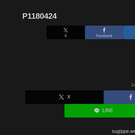
P1180424
X
Facebook
X
LINE
sugippe