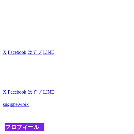
X
Facebook
はてブ
LINE
コピー
2018.11.25
2018.12.03
シェアする
X
Facebook
はてブ
LINE
コピー
sugippe.workをフォローする
sugippe.work
プロフィール