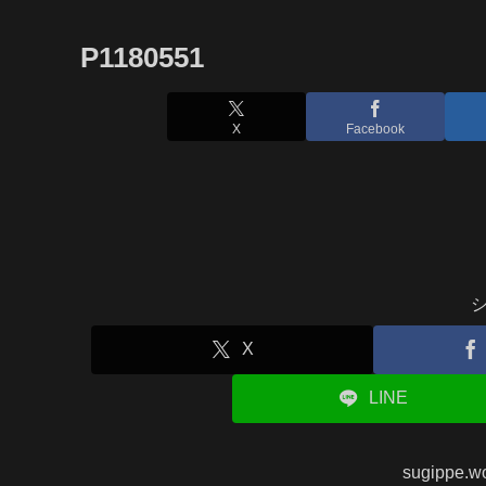
P1180551
X
Facebook
X
LINE
sugippe