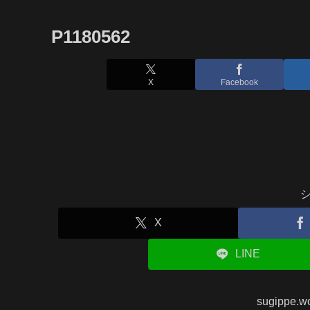
P1180562
X
Facebook
X
LINE
sugippe