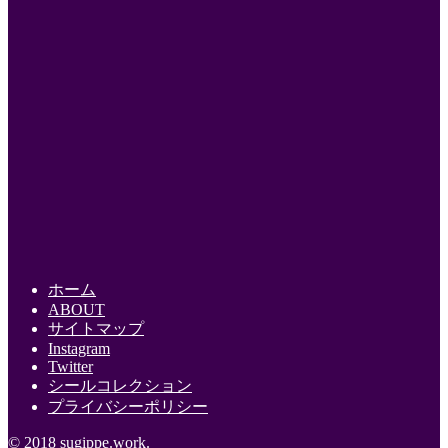
ホーム
ABOUT
サイトマップ
Instagram
Twitter
シールコレクション
プライバシーポリシー
© 2018 sugippe.work.