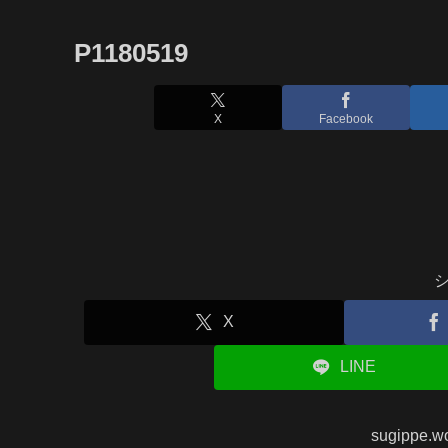
P1180519
X
Facebook
X
LINE
sugippe