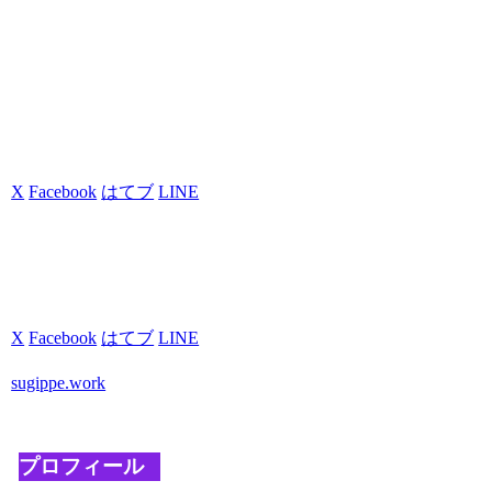
X
Facebook
はてブ
LINE
コピー
2018.12.06
シェアする
X
Facebook
はてブ
LINE
コピー
sugippe.workをフォローする
sugippe.work
プロフィール