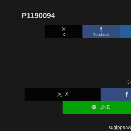
P1190094
X
Facebook
X
LINE
sugippe