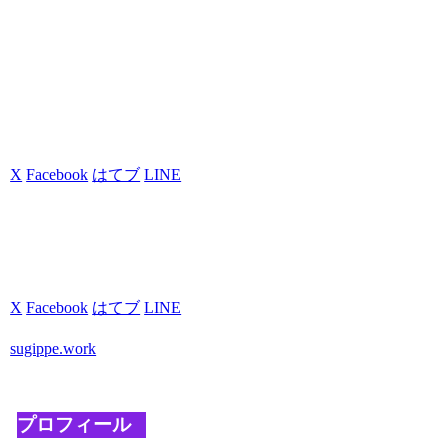
X
Facebook
はてブ
LINE
コピー
2022.12.31
シェアする
X
Facebook
はてブ
LINE
コピー
sugippe.workをフォローする
sugippe.work
プロフィール