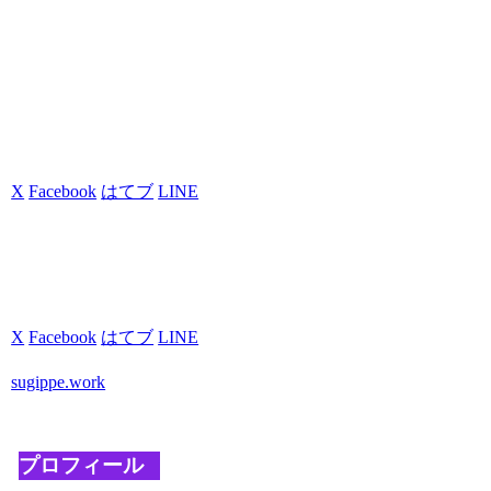
X
Facebook
はてブ
LINE
コピー
2022.12.31
シェアする
X
Facebook
はてブ
LINE
コピー
sugippe.workをフォローする
sugippe.work
プロフィール